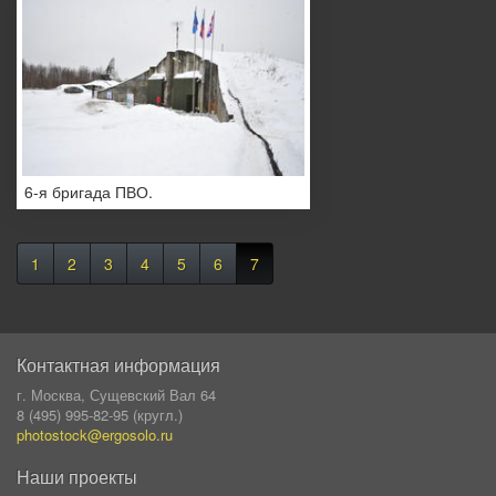
6-я бригада ПВО.
1
2
3
4
5
6
7
Контактная информация
г. Москва, Сущевский Вал 64
8 (495) 995-82-95 (кругл.)
photostock@ergosolo.ru
Наши проекты