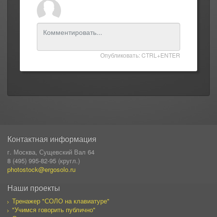
Опубликовать: CTRL+ENTER
Контактная информация
г. Москва, Сущевский Вал 64
8 (495) 995-82-95 (кругл.)
photostock@ergosolo.ru
Наши проекты
Тренажер "СОЛО на клавиатуре"
"Учимся говорить публично"