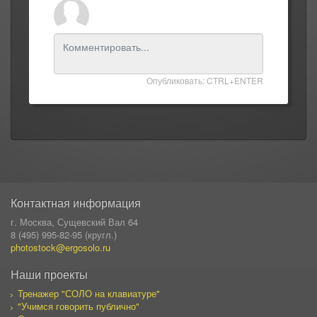
Опубликовать: CTRL+ENTER
Контактная информация
г. Москва, Сущевский Вал 64
8 (495) 995-82-95 (кругл.)
photostock@ergosolo.ru
Наши проекты
Тренажер "СОЛО на клавиатуре"
"Учимся говорить публично"