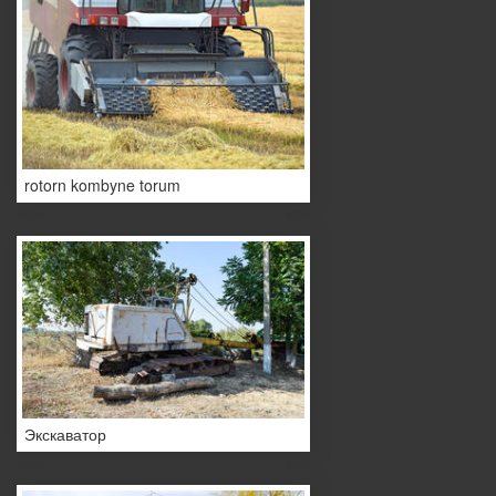
rotorn kombyne torum
Экскаватор