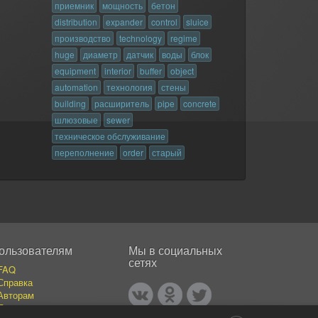
приемник
мощность
бетон
distribution
expander
control
sluice
производство
technology
regime
huge
диаметр
датчик
воды
блок
equipment
interior
buffer
object
automation
технология
стены
building
расширитель
pipe
concrete
шлюзовые
sewer
техническое обслуживание
переполнение
order
старый
ользователям
Мы в социальных
сетях
FAQ
Справка
Авторам
Покупателям