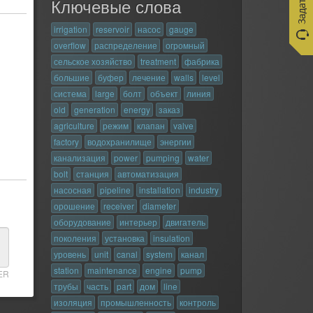
Ключевые слова
irrigation
reservoir
насос
gauge
overflow
распределение
огромный
сельское хозяйство
treatment
фабрика
большие
буфер
лечение
walls
level
система
large
болт
объект
линия
old
generation
energy
заказ
agriculture
режим
клапан
valve
factory
водохранилище
энергии
канализация
power
pumping
water
bolt
станция
автоматизация
насосная
pipeline
installation
industry
орошение
receiver
diameter
оборудование
интерьер
двигатель
поколения
установка
insulation
уровень
unit
canal
system
канал
station
maintenance
engine
pump
ER
трубы
часть
part
дом
line
изоляция
промышленность
контроль