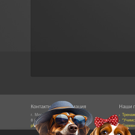
Контактная информация
Наши 
г. Москва, Сущевский Вал 64
Тренаж
8 (495) 995-82-95 (кругл.)
"Учимс
photostock@ergosolo.ru
Соревн
Моя со