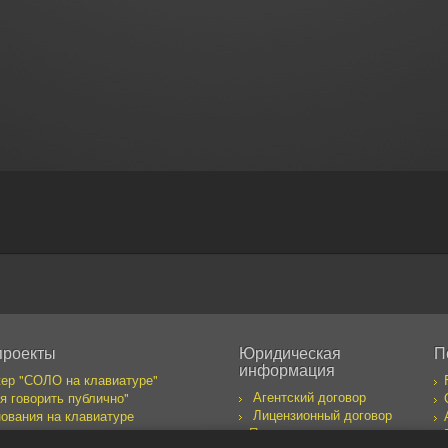
проекты
Юридическая
П
информация
ер "СОЛО на клавиатуре"
Агентский договор
я говорить публично"
Лицензионный договор
ования на клавиатуре
Правила пользования
бака желает познакомиться