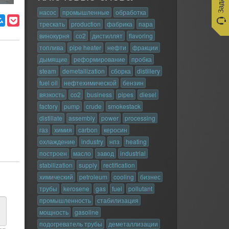
насос
промышленные
обработка
трескать
production
фабрика
пара
винокурня
со2
дистиллят
flavoring
топлива
pipe heater
нефти
фракции
дымящие
реформирование
пробка
steam
demetallization
сборка
distillery
fuel oil
нефтехимической
бензин
вязкость
co2
business
pipes
diesel
factory
pump
crude
smokestack
distillate
assembly
power
processing
газ
химия
carbon
керосин
охлаждение
industry
нпз
heating
построен
масло
завод
industrial
stabilization
supply
rectification
химический
petroleum
cooling
бизнес
трубы
kerosene
gas
fuel
pollutant
промышленность
стабилизация
мощность
gasoline
подогреватель трубы
деметаллизации