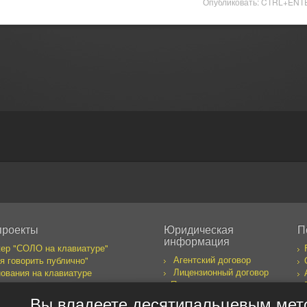
Опубликовать: CTRL+ENT
проекты
Юридическая
П
информация
ер "СОЛО на клавиатуре"
Агентский договор
я говорить публично"
Лицензионный договор
ования на клавиатуре
Правила пользования
бака желает познакомиться
сайтом
к предпринимателя
Вы владеете десятипальцевым мет