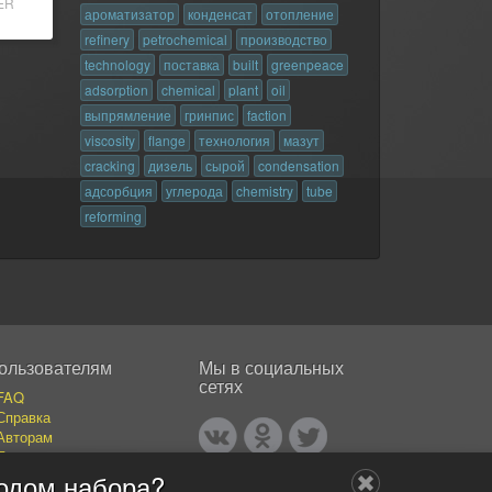
ER
ароматизатор
конденсат
отопление
refinery
petrochemical
производство
technology
поставка
built
greenpeace
adsorption
chemical
plant
oil
выпрямление
гринпис
faction
viscosity
flange
технология
мазут
cracking
дизель
сырой
condensation
адсорбция
углерода
chemistry
tube
reforming
ользователям
Мы в социальных
сетях
FAQ
Справка
Авторам
Покупателям
События
одом набора?