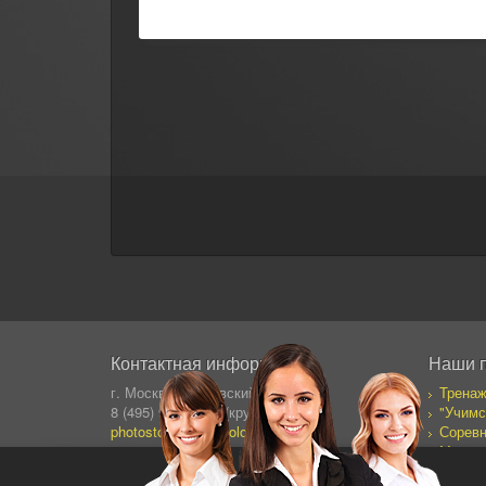
Контактная информация
Наши 
г. Москва, Сущевский Вал 64
Тренаж
8 (495) 995-82-95 (кругл.)
"Учимс
photostock@ergosolo.ru
Соревн
Моя со
Дневни