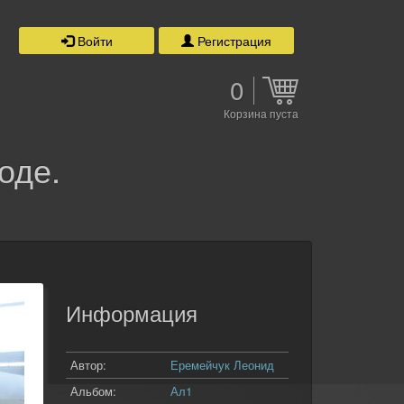
Войти
Регистрация
0
Корзина пуста
оде.
Информация
Автор:
Еремейчук Леонид
Альбом:
Ал1