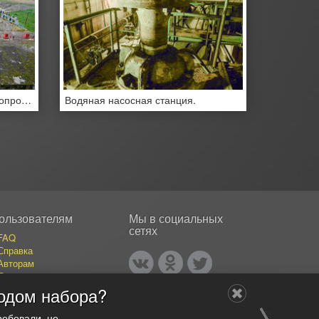
Клапаны для открывания трубопроводов водонасосной станции.
Водяная насосная станция.
ользователям
Мы в социальных
сетях
FAQ
Справка
Авторам
Покупателям
События
одом набора?
Публикации
Наши авторы
робовали, но