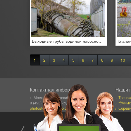
Выходные трубы водяной насосной станции.
1
2
3
4
5
6
7
8
9
10
Контактная информация
Наши 
г. Москва, Сущевский Вал 64
Тренаж
8 (495) 995-82-95 (кругл.)
"Учимс
photostock@ergosolo.ru
Соревн
Моя со
Дневни
Все пр