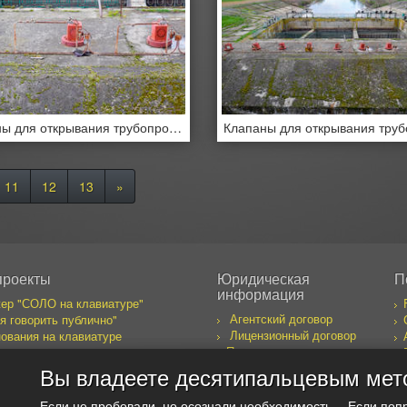
Клапаны для открывания трубопроводов водонасосной станции.
11
12
13
»
проекты
Юридическая
П
информация
ер "СОЛО на клавиатуре"
Агентский договор
я говорить публично"
Лицензионный договор
ования на клавиатуре
Правила пользования
бака желает познакомиться
сайтом
к предпринимателя
Вы владеете десятипальцевым мет
оекты
Если не пробовали, но осознали необходимость… Если поп