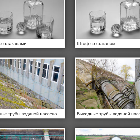
о стаканами
Штоф со стаканом
Выходные трубы водяной насосной станции. Трубы большого диаметра. Стена, здание