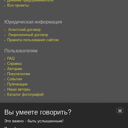
Все проекты
Юридическая информация
Агентский договор
Лицензионный договор
Правила пользования сайтом
Пользователям
FAQ
Справка
Авторам
Покупателям
События
Публикации
Наши авторы
Каталог фотографий
Вы умеете говорить?
Мы в социальных сетях
Это важно - быть услышанным!