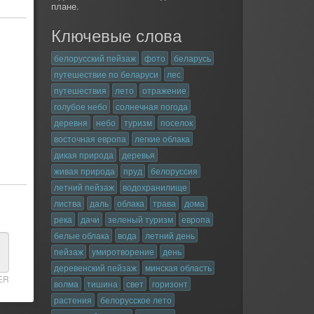
плане.
Ключевые слова
белорусский пейзаж
фото
беларусь
путешествие по беларуси
лес
путешествия
лето
отражение
голубое небо
солнечная погода
деревня
небо
туризм
поселок
восточная европа
легкие облака
дикая природа
деревья
живая природа
пруд
белоруссия
летний пейзаж
водохранилище
листва
даль
облака
трава
дома
река
дачи
зеленый туризм
европа
белые облака
вода
летний день
пейзаж
умиротворение
день
деревенский пейзаж
минская область
ER
волма
тишина
свет
горизонт
растения
белорусское лето