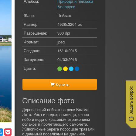
Альбом:
Природа и пейзажи
Беларуси
Жанр:
Пейзаж
Размер:
4928x3264 px
Разрешение:
300 dpi
Формат:
jpeg
Создано:
16/10/2015
Загружено:
04/03/2016
Цвета:
Купить
Описание фото
Деревенский пейзаж на реке Волма.
Лето. Река и водохранилище, синее
небо и вода с красивым отражением
облаков и пролетающего самолета.
Живописные берега поросшие травами
с дачными поселками на дальнем