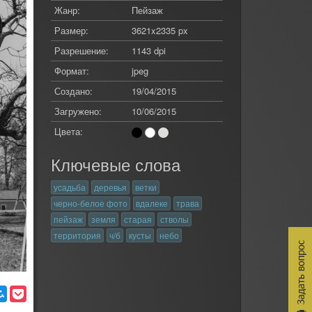
Жанр:
Пейзаж
Размер:
3621x2335 px
Разрешение:
1143 dpi
Формат:
jpeg
Создано:
19/04/2015
Загружено:
10/06/2015
Цвета:
Ключевые слова
усадьба
деревья
ветки
черно-белое фото
вдалеке
трава
пейзаж
земля
старая
стволы
территория
ч/б
кусты
небо