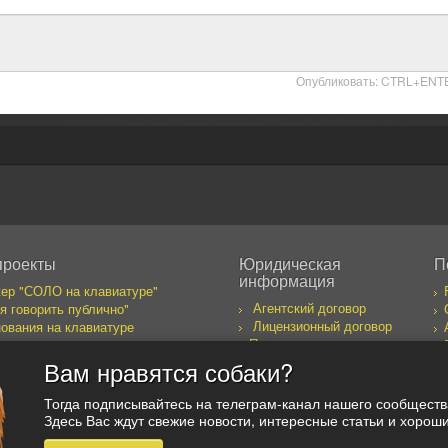
Опубликовать: CTRL+ENT
проекты
Юридическая
П
информация
ер "СОЛО на клавиатуре"
Агентский договор
я говорить публично"
Лицензионный договор
ования на клавиатуре
Правила пользования
бака желает познакомиться
сайтом
к предпринимателя
Вам нравятся собаки?
оекты
Тогда подписывайтесь на телеграм-канал нашего сообщест
Здесь Вас ждут свежие новости, интересные статьи и хоро