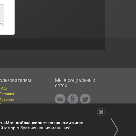
ER
ользователям
Мы в социальных
сетях
FAQ
Справка
Авторам
Покупателям
События
Публикации
Наши авторы
ва
«Моя собака желает познакомиться»
.
Каталог фотографий
ший юмор о братьях наших меньших!