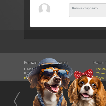
Контактная информация
Наши 
г. Москва, Сущевский Вал 64
Тренаж
8 (495) 995-82-95 (кругл.)
"Учимс
photostock@ergosolo.ru
Соревн
Моя со
Дневни
Все пр