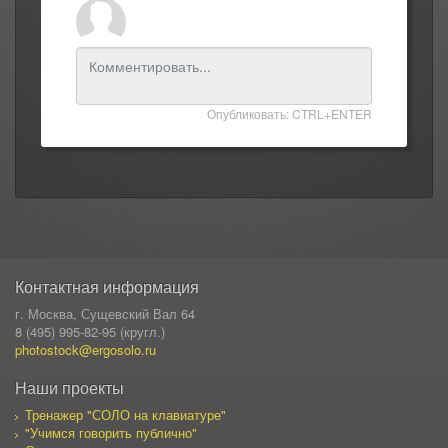
Опубликовать: CTRL+ENTER
Контактная информация
г. Москва, Сущевский Вал 64
8 (495) 995-82-95 (кругл.)
photostock@ergosolo.ru
Наши проекты
Тренажер "СОЛО на клавиатуре"
"Учимся говорить публично"