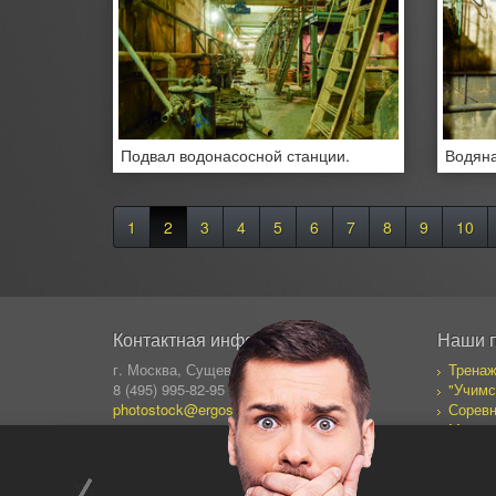
Подвал водонасосной станции.
Водяна
1
2
3
4
5
6
7
8
9
10
Контактная информация
Наши 
г. Москва, Сущевский Вал 64
Тренаж
8 (495) 995-82-95 (кругл.)
"Учимс
photostock@ergosolo.ru
Соревн
Моя со
Дневни
Все пр