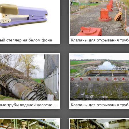
ый степлер на белом фоне
Выходные трубы водяной насосной станции.