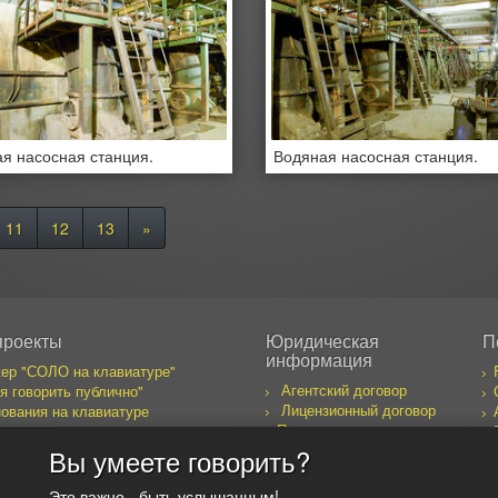
я насосная станция.
Водяная насосная станция.
11
12
13
»
проекты
Юридическая
П
информация
ер "СОЛО на клавиатуре"
Агентский договор
я говорить публично"
Лицензионный договор
ования на клавиатуре
Правила пользования
бака желает познакомиться
сайтом
к предпринимателя
Вы умеете говорить?
оекты
Это важно - быть услышанным!