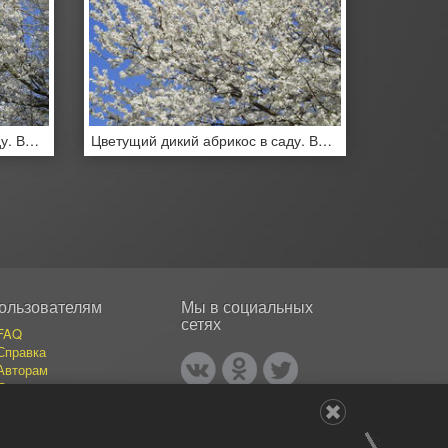
Цветущий дикий абрикос в саду. Весеннее цветение деревьев.
Цветущий дикий абрикос в саду. Весеннее цветение деревьев.
ользователям
Мы в социальных
сетях
FAQ
Справка
Авторам
Покупателям
События
Публикации
Наши авторы