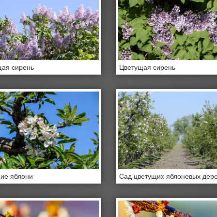
ая сирень
Цветущая сирень
ие яблони
Сад цветущих яблоневых дер