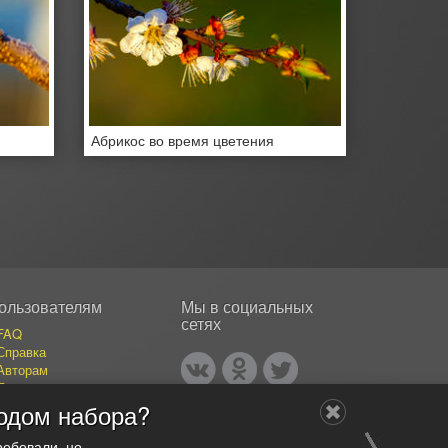
Абрикос во время цветения
ользователям
Мы в социальных
сетях
FAQ
Справка
Авторам
Покупателям
События
одом набора?
Публикации
Наши авторы
робовали, но