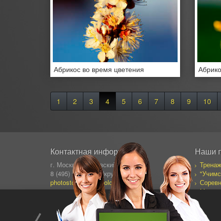
Абрикос во время цветения
Абрико
1
2
3
4
5
6
7
8
9
10
Контактная информация
Наши 
г. Москва, Сущевский Вал 64
Тренаж
8 (495) 995-82-95 (кругл.)
"Учимс
photostock@ergosolo.ru
Соревн
Моя со
Дневни
Все пр