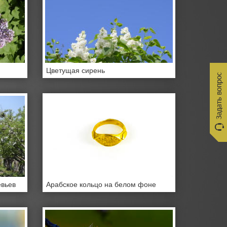
Цветущая сирень
евьев
Арабское кольцо на белом фоне