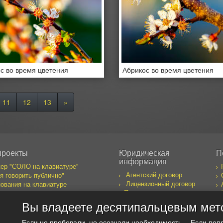
с во время цветения
Абрикос во время цветения
11
12
13
»
проекты
Юридическая
П
информация
ер "СОЛО на клавиатуре"
Агентский договор
я говорить публично"
Лицензионный договор
ования на клавиатуре
Правила пользования
бака желает познакомиться
сайтом
к предпринимателя
Вы владеете десятипальцевым мет
оекты
Если не пробовали, но осознали необходимость… Если поп