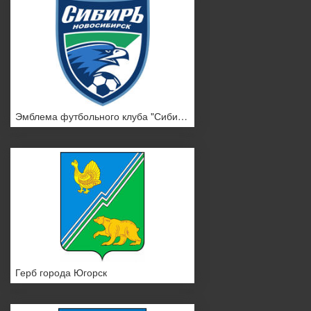
Эмблема футбольного клуба "Сибирь"
Герб города Югорск