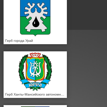
Герб города Урай
Герб Ханты-Мансийского автономного округа