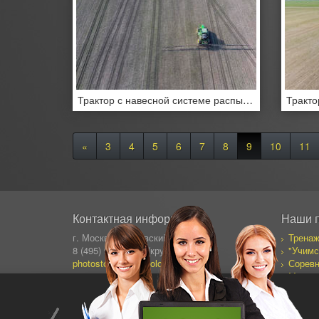
Трактор с навесной системе распыления пестицидов
«
3
4
5
6
7
8
9
10
11
Контактная информация
Наши 
г. Москва, Сущевский Вал 64
Тренаж
8 (495) 995-82-95 (кругл.)
"Учимс
photostock@ergosolo.ru
Соревн
Моя со
Дневни
Все пр