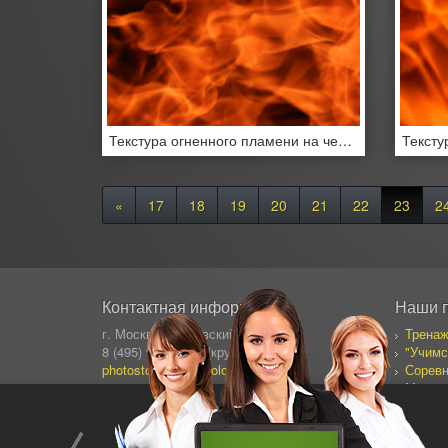
Текстура огненного пламени на черном фоне
«
17
18
19
20
21
22
23
2
Контактная информация
Наши 
г. Москва, Сущевский Вал 64
Тренаж
8 (495) 995-82-95 (кругл.)
"Учимс
photostock@ergosolo.ru
Соревн
Моя со
Дневни
Все пр