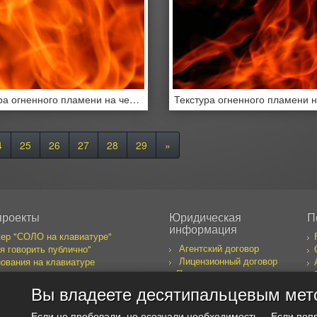
Текстура огненного пламени на черном фоне
4
25
26
27
28
29
»
проекты
Юридическая
П
информация
ер "СОЛО на клавиатуре"
Агентский договор
я говорить публично"
Лицензионный договор
ования на клавиатуре
Правила пользования
бака желает познакомиться
сайтом
к предпринимателя
Вы владеете десятипальцевым мет
оекты
Если не пробовали, но осознали необходимость… Если поп