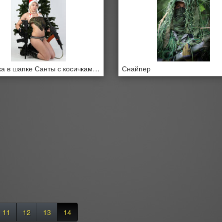
Девушка в шапке Санты с косичками и двумя автоматами в руках возле ёлки
Снайпер
11
12
13
14