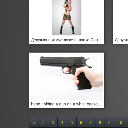
Девушка в камуфляже и шапке Санта Клауса с автоматом.
hand holding a gun on a white background isolated
«
2
3
4
5
6
7
8
9
10