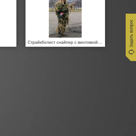
Страйкболист снайпер с винтовкой в руках в гилли