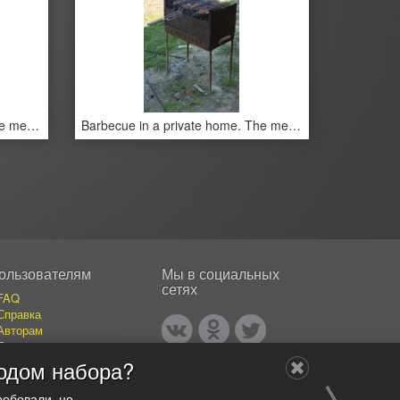
Barbecue in a private home. The meat on an open fire.
Barbecue in a private home. The meat on an open fire.
ользователям
Мы в социальных
сетях
FAQ
Справка
Авторам
Покупателям
События
одом набора?
Публикации
Наши авторы
робовали, но