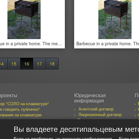
Barbecue in a private home. The meat on an open fire.
14
15
16
17
18
проекты
Юридическая
П
информация
ер "СОЛО на клавиатуре"
Агентский договор
я говорить публично"
Лицензионный договор
ования на клавиатуре
Правила пользования
бака желает познакомиться
сайтом
к предпринимателя
Вы владеете десятипальцевым мет
оекты
Если не пробовали, но осознали необходимость… Если поп