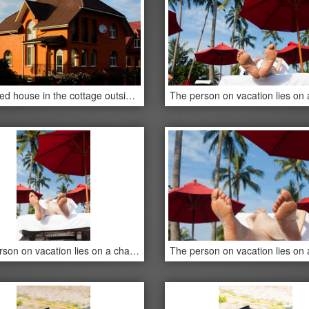
Detached house in the cottage outside the city
The person on vacation lies on a chaise lounge under an umbrella in beams of the tropical sun