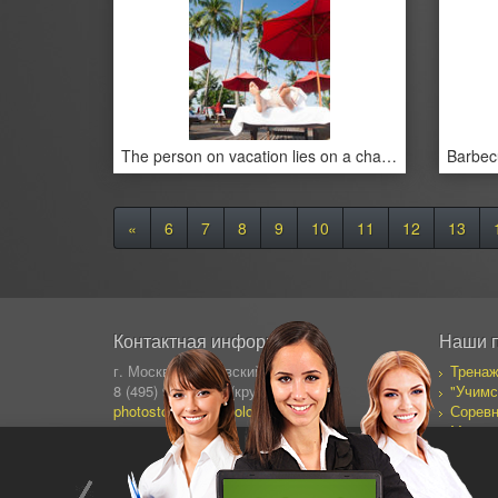
The person on vacation lies on a chaise lounge under an umbrella in beams of the tropical sun
«
6
7
8
9
10
11
12
13
Контактная информация
Наши 
г. Москва, Сущевский Вал 64
Тренаж
8 (495) 995-82-95 (кругл.)
"Учимс
photostock@ergosolo.ru
Соревн
Моя со
Дневни
Все пр