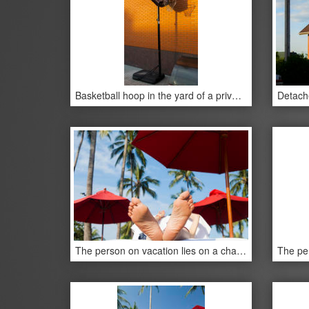
Basketball hoop in the yard of a private house
The person on vacation lies on a chaise lounge under an umbrella in beams of the tropical sun