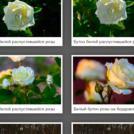
белой распустившейся розы
Бутон белой распустившейся 
белой распустившейся розы