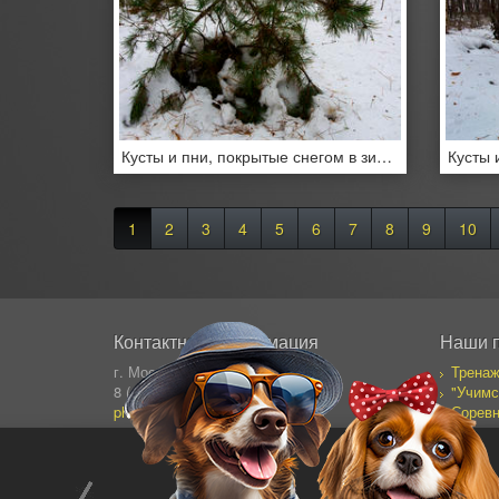
Кусты и пни, покрытые снегом в зимнем лесу
1
2
3
4
5
6
7
8
9
10
Контактная информация
Наши 
г. Москва, Сущевский Вал 64
Тренаж
8 (495) 995-82-95 (кругл.)
"Учимс
photostock@ergosolo.ru
Соревн
Моя со
Дневни
Все пр