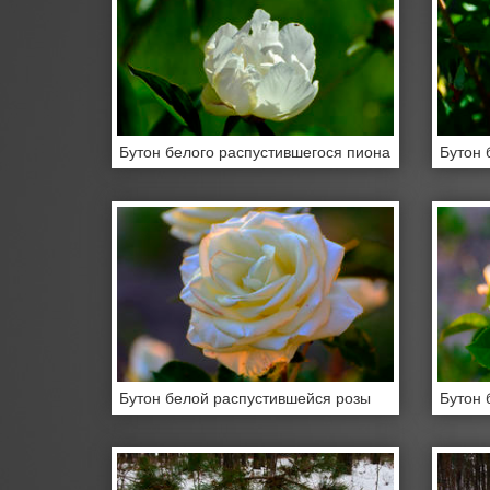
Бутон белого распустившегося пиона
Бутон 
Бутон белой распустившейся розы
Бутон 