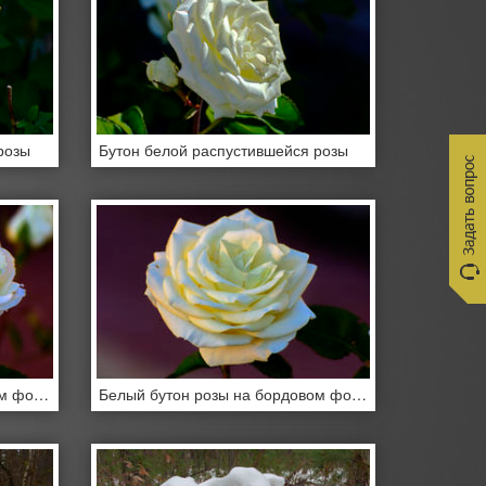
розы
Бутон белой распустившейся розы
Белый бутон розы на бордовом фоне
Белый бутон розы на бордовом фоне