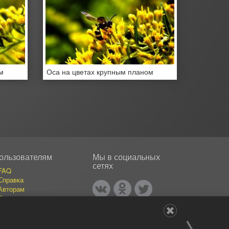
м
Оса на цветах крупным планом
ользователям
Мы в социальных
сетях
FAQ
Справка
Авторам
Покупателям
События
Публикации
Наши авторы