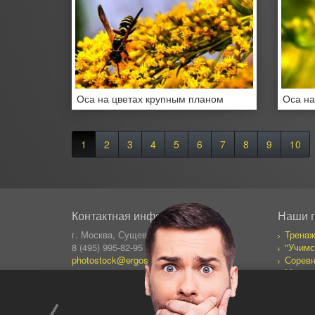
Оса на цветах крупным планом
Оса на
1
2
3
4
5
6
7
8
9
10
Контактная информация
Наши 
г. Москва, Сущевский Вал 64
Тренаж
8 (495) 995-82-95 (кругл.)
"Учимс
photostock@ergosolo.ru
Соревн
Моя со
Дневни
Все пр