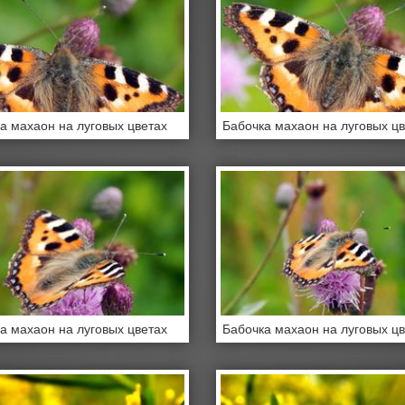
а махаон на луговых цветах
Бабочка махаон на луговых ц
а махаон на луговых цветах
Бабочка махаон на луговых ц