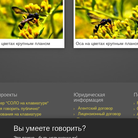
 цветах крупным планом
Оса на цветах крупным плано
проекты
Юридическая
П
информация
ер "СОЛО на клавиатуре"
Агентский договор
я говорить публично"
Лицензионный договор
ования на клавиатуре
Правила пользования
бака желает познакомиться
сайтом
к предпринимателя
Вы умеете говорить?
оекты
Это важно - быть услышанным!