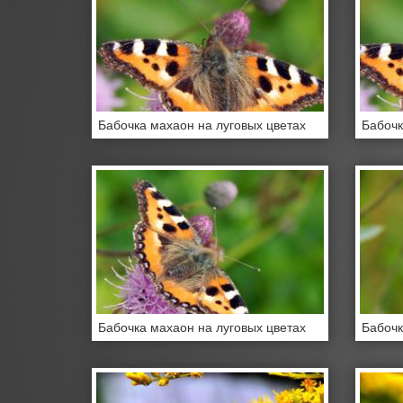
Бабочка махаон на луговых цветах
Бабочк
Бабочка махаон на луговых цветах
Бабочк