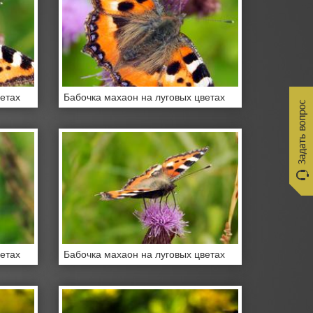
ветах
Бабочка махаон на луговых цветах
ветах
Бабочка махаон на луговых цветах