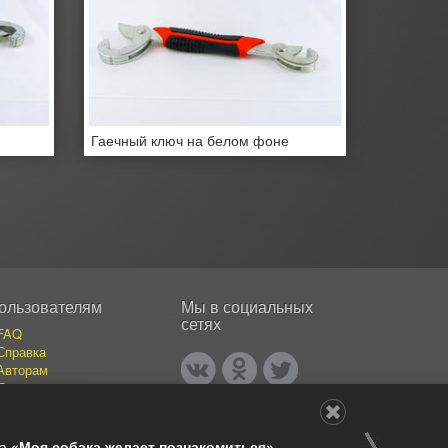
Гаечный ключ на белом фоне
ользователям
Мы в социальных
сетях
FAQ
Справка
Авторам
Покупателям
События
Публикации
Наши авторы
ва
«Моя собака желает познакомиться»
.