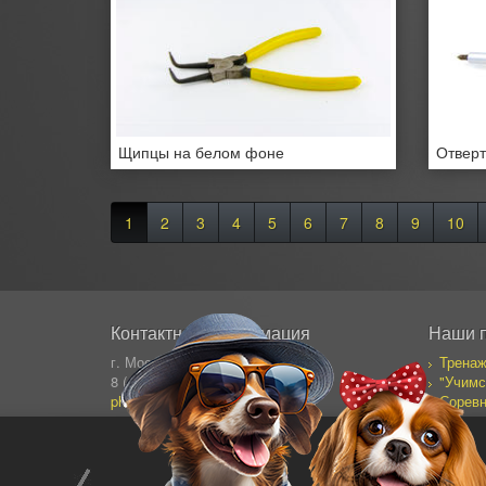
Щипцы на белом фоне
Отверт
1
2
3
4
5
6
7
8
9
10
Контактная информация
Наши 
г. Москва, Сущевский Вал 64
Тренаж
8 (495) 995-82-95 (кругл.)
"Учимс
photostock@ergosolo.ru
Соревн
Моя со
Дневни
Все пр