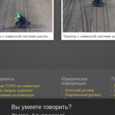
Трактор с навесной системе распыления пестицидов
проекты
Юридическая
П
информация
ер "СОЛО на клавиатуре"
Агентский договор
я говорить публично"
Лицензионный договор
ования на клавиатуре
Правила пользования
бака желает познакомиться
сайтом
к предпринимателя
Вы умеете говорить?
оекты
Это важно - быть услышанным!