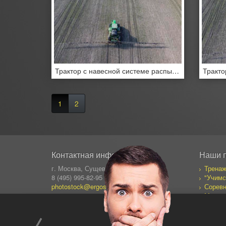
Трактор с навесной системе распыления пестицидов
1
2
Контактная информация
Наши 
г. Москва, Сущевский Вал 64
Тренаж
8 (495) 995-82-95 (кругл.)
"Учимс
photostock@ergosolo.ru
Соревн
Моя со
Дневни
Все пр