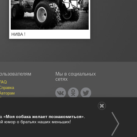
НИВА !
ользователям
Мы в социальных
сетях
FAQ
Справка
Авторам
Покупателям
События
Публикации
Наши авторы
ва
«Моя собака желает познакомиться»
.
Каталог фотографий
ший юмор о братьях наших меньших!