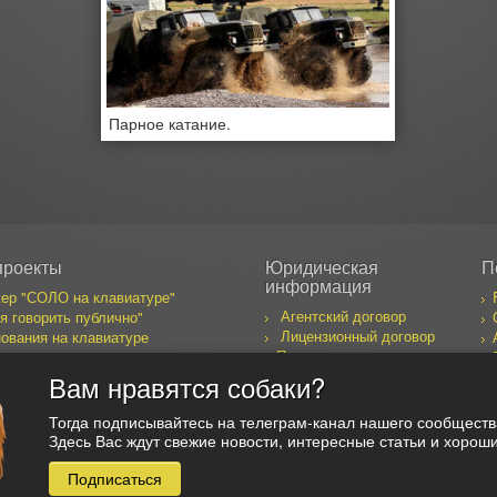
Парное катание.
проекты
Юридическая
П
информация
ер "СОЛО на клавиатуре"
Агентский договор
я говорить публично"
Лицензионный договор
ования на клавиатуре
Правила пользования
бака желает познакомиться
сайтом
к предпринимателя
Вам нравятся собаки?
оекты
Тогда подписывайтесь на телеграм-канал нашего сообщест
Здесь Вас ждут свежие новости, интересные статьи и хоро
Подписаться