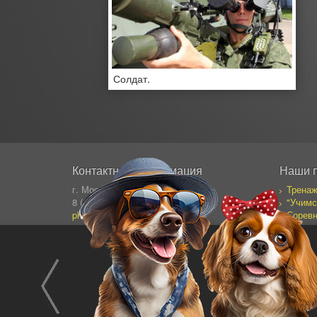
Солдат.
Контактная информация
Наши 
г. Москва, Сущевский Вал 64
Тренаж
8 (495) 995-82-95 (кругл.)
"Учимс
photostock@ergosolo.ru
Соревн
Моя со
Дневни
Все пр