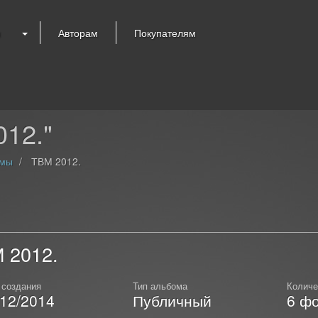
я
Авторам
Покупателям
12."
омы
ТВМ 2012.
 2012.
 создания
Тип альбома
Количе
/12/2014
Публичный
6
фо