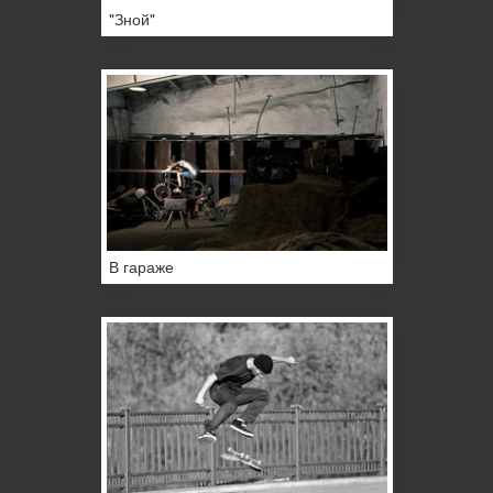
"Зной"
В гараже