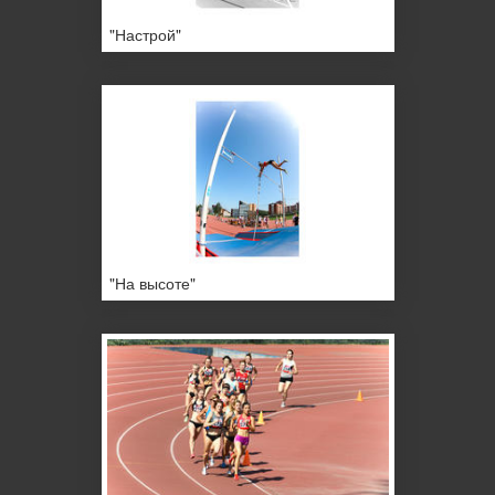
"Настрой"
"На высоте"