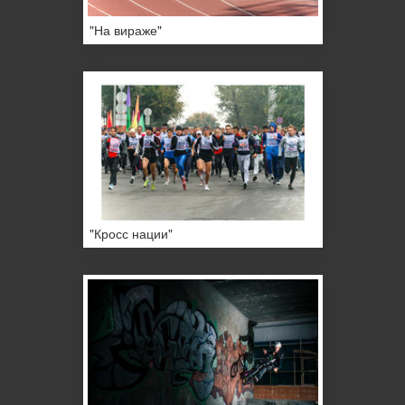
"На вираже"
"Кросс нации"