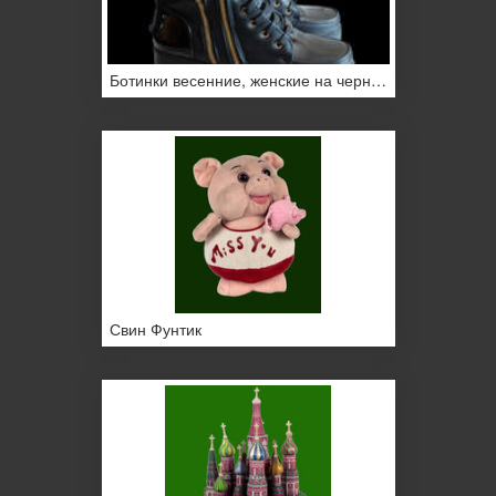
Ботинки весенние, женские на черном фоне
Свин Фунтик