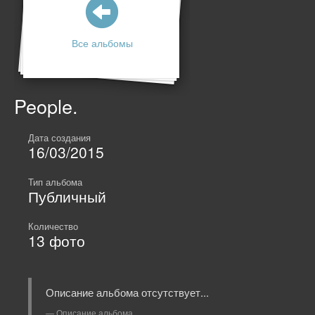
Все альбомы
People.
Дата создания
16/03/2015
Тип альбома
Публичный
Количество
13
фото
Описание альбома отсутствует...
Описание альбома