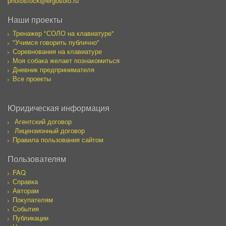
photostock@ergosolo.ru
Наши проекты
Тренажер "СОЛО на клавиатуре"
"Учимся говорить публично"
Соревнования на клавиатуре
Моя собака желает познакомиться
Дневник предпринимателя
Все проекты
Юридическая информация
Агентский договор
Лицензионный договор
Правила пользования сайтом
Пользователям
FAQ
Справка
Авторам
Покупателям
События
Публикации