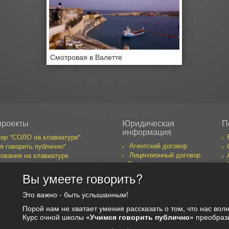
Смотровая в Валетте
проекты
Юридическая
П
информация
ер "СОЛО на клавиатуре"
Агентский договор
я говорить публично"
Лицензионный договор
ования на клавиатуре
Правила пользования
бака желает познакомиться
сайтом
к предпринимателя
Вы умеете говорить?
оекты
Это важно - быть услышанным!
Порой нам не хватает умения рассказать о том, что нас волн
Курс очной школы
«Учимся говорить публично»
преобрази