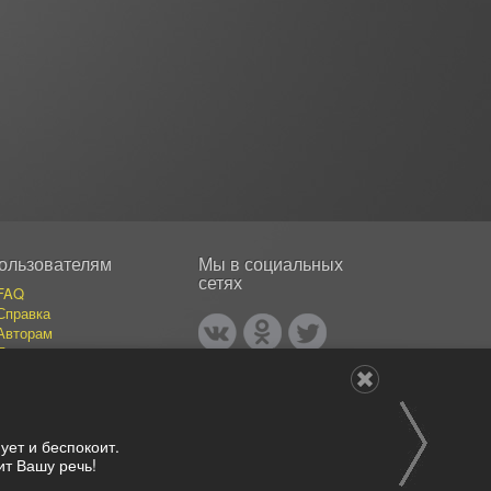
ользователям
Мы в социальных
сетях
FAQ
Справка
Авторам
Покупателям
События
Публикации
Наши авторы
Каталог фотографий
ует и беспокоит.
т Вашу речь!