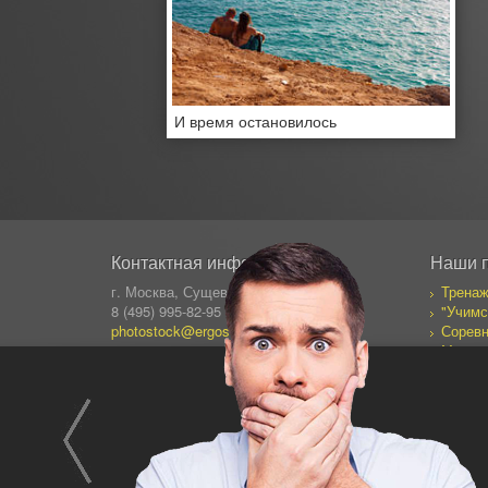
И время остановилось
Контактная информация
Наши 
г. Москва, Сущевский Вал 64
Тренаж
8 (495) 995-82-95 (кругл.)
"Учимс
photostock@ergosolo.ru
Соревн
Моя со
Дневни
Все пр