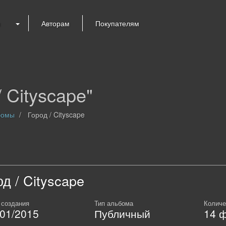
я
Авторам
Покупателям
 Cityscape"
бомы
Город / Cityscape
од / Cityscape
 создания
Тип альбома
Количе
/01/2015
Публичный
14
ф