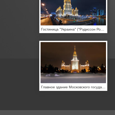
Гостиница "Украина" ("Рэдиссон Ройал, Москва")
Главное здание Московского государственного университета (МГУ) вечером