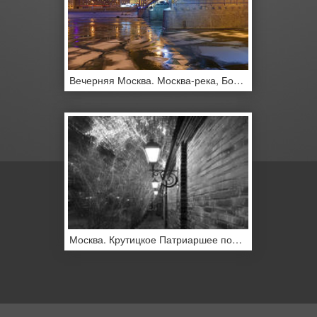
Вечерняя Москва. Москва-река, Бородинский мост
Москва. Крутицкое Патриаршее подворье