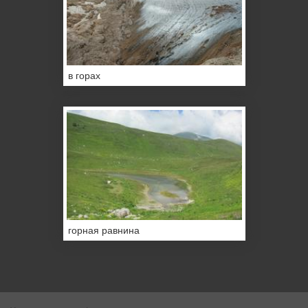
в горах
горная равнина