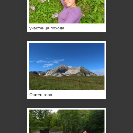
участница похода
Оштен гора.