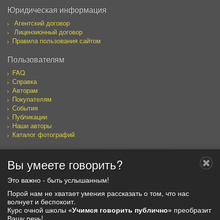
Юридическая информация
Агентский договор
Лицензионный договор
Правила пользования сайтом
Пользователям
FAQ
Справка
Авторам
Покупателям
События
Публикации
Наши авторы
Каталог фотографий
Вы умеете говорить?
Мы в социальных сетях
Это важно - быть услышанным!
Порой нам не хватает умения рассказать о том, что нас
волнует и беспокоит.
Курс очной школы
«Учимся говорить публично»
преобразит
© 2019, ООО "ЭргоСОЛО"
Вашу речь!