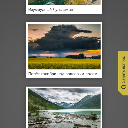
Изумрудный Чулышман
Полёт колибри над рапсовым полем