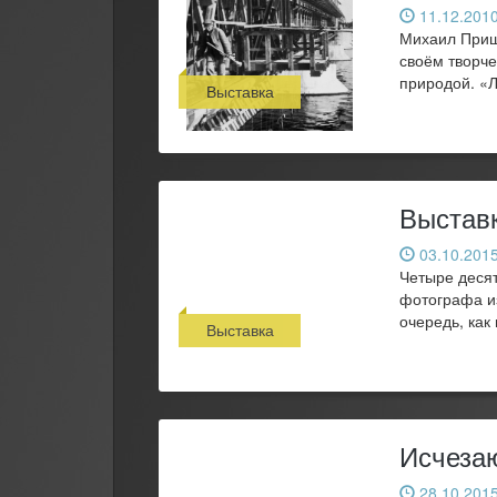
11.12.2010
Михаил Пришв
своём творче
природой. «Л
Выставка
Выставк
03.10.2015
Четыре десят
фотографа из
очередь, как
Выставка
Исчеза
28.10.2015