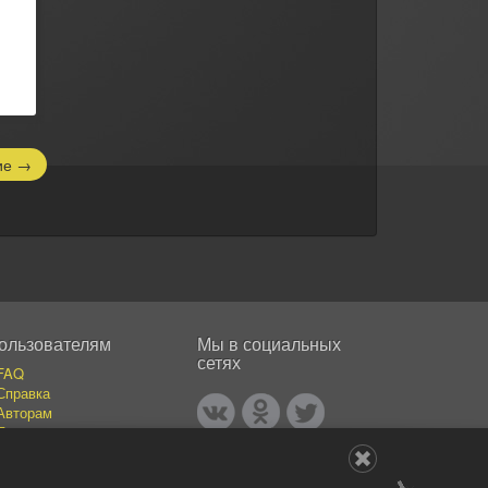
ие
→
ользователям
Мы в социальных
сетях
FAQ
Справка
Авторам
Покупателям
События
Публикации