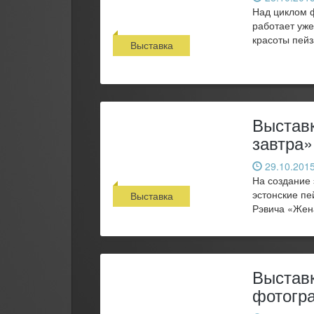
Над циклом 
работает уже
красоты пейз
Выставка
Выставк
завтра»
29.10.2015
На создание 
эстонские пе
Выставка
Рэвича «Жена
Выставк
фотогр