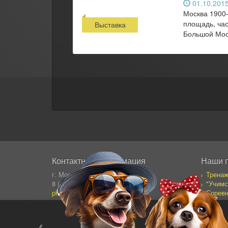
01.10.2015
Москва 1900–
площадь, час
Выставка
Большой Моск
Контактная информация
Наши 
г. Москва, Сущевский Вал 64
Тренаж
8 (495) 995-82-95 (кругл.)
"Учимс
photostock@ergosolo.ru
Соревн
Моя со
Дневни
Все пр