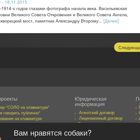
 - 18.11.2015
1914-х годов глазами фотографа начала века. Васильевская
овни Великого Совета Откровения и Великого Совета Ангела,
ворецкий мост, памятник Александру Второму...
[Далее]
Следующ
проекты
Юридическая
П
информация
ер "СОЛО на клавиатуре"
Агентский договор
я говорить публично"
Лицензионный договор
ования на клавиатуре
Правила пользования
бака желает познакомиться
сайтом
к предпринимателя
Вам нравятся собаки?
оекты