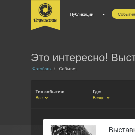
Публикации
Событи
Это интересно! Выст
Фотобанк
События
Тип события:
Где:
Все
Везде
Выстав