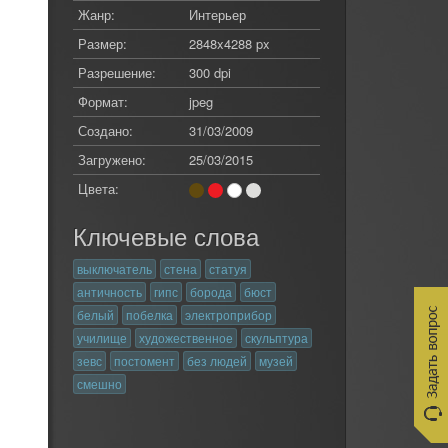
Жанр:
Интерьер
Размер:
2848x4288 px
Разрешение:
300 dpi
Формат:
jpeg
Создано:
31/03/2009
Загружено:
25/03/2015
Цвета:
Ключевые слова
выключатель
стена
статуя
античность
гипс
борода
бюст
белый
побелка
электроприбор
училище
художественное
скульптура
зевс
постомент
без людей
музей
смешно