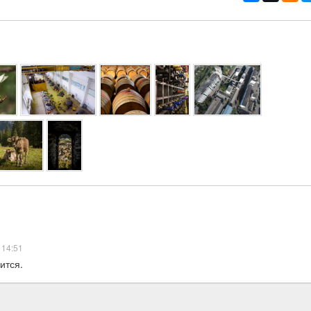
 14:51
рится.