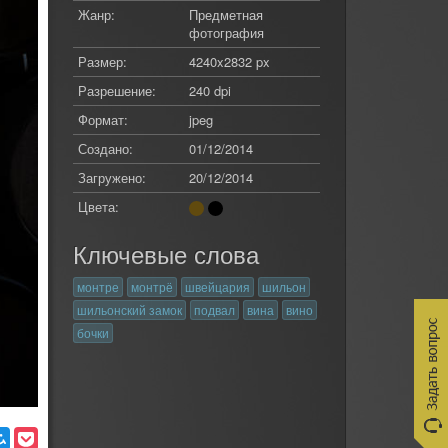
Жанр:
Предметная
фотография
Размер:
4240x2832 px
Разрешение:
240 dpi
Формат:
jpeg
Создано:
01/12/2014
Загружено:
20/12/2014
Цвета:
Ключевые слова
монтре
монтрё
швейцария
шильон
шильонский замок
подвал
вина
вино
бочки