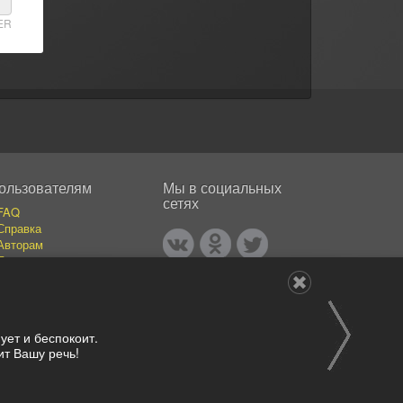
ER
ользователям
Мы в социальных
сетях
FAQ
Справка
Авторам
Покупателям
События
Публикации
Наши авторы
Каталог фотографий
ует и беспокоит.
т Вашу речь!