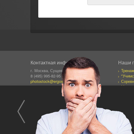
Контактная информация
Наши 
г. Москва, Сущевский Вал 64
Тренаж
8 (495) 995-82-95 (кругл.)
"Учимс
photostock@ergosolo.ru
Соревн
Моя со
Дневни
Все пр