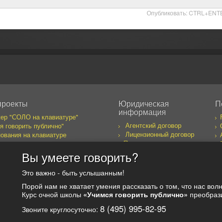
Опубликовать: CTRL+ENT
проекты
Юридическая
П
информация
ер "СОЛО на клавиатуре"
Агентский договор
я говорить публично"
Лицензионный договор
ования на клавиатуре
Правила пользования
бака желает познакомиться
сайтом
к предпринимателя
Вы умеете говорить?
оекты
Это важно - быть услышанным!
Порой нам не хватает умения рассказать о том, что нас волн
Курс очной школы
«Учимся говорить публично»
преобрази
8 (495) 995-82-95
Звоните круглосуточно:
© 2019, ООО "ЭргоСОЛО"