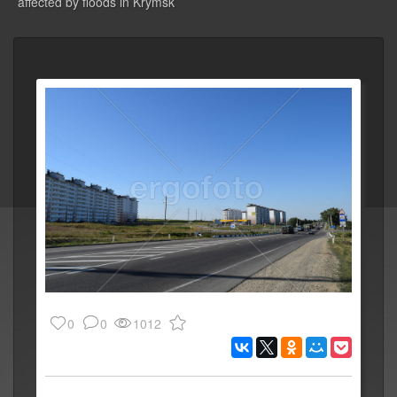
affected by floods in Krymsk
0
0
1012