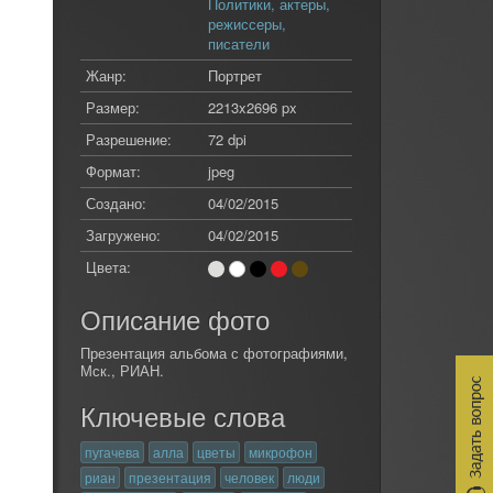
Политики, актеры,
режиссеры,
писатели
Жанр:
Портрет
Размер:
2213x2696 px
Разрешение:
72 dpi
Формат:
jpeg
Создано:
04/02/2015
Загружено:
04/02/2015
Цвета:
Описание фото
Презентация альбома с фотографиями,
Мск., РИАН.
Ключевые слова
пугачева
алла
цветы
микрофон
риан
презентация
человек
люди