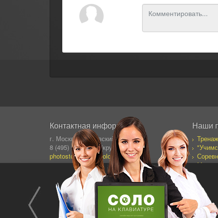
Контактная информация
Наши 
г. Москва, Сущевский Вал 64
Тренаж
8 (495) 995-82-95 (кругл.)
"Учимс
photostock@ergosolo.ru
Соревн
Моя со
Дневни
Все пр