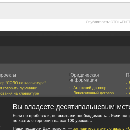
Опубликовать: CTRL+ENT
проекты
Юридическая
П
информация
ер "СОЛО на клавиатуре"
Агентский договор
я говорить публично"
Лицензионный договор
ования на клавиатуре
Правила пользования
бака желает познакомиться
сайтом
к предпринимателя
Вы владеете десятипальцевым мет
оекты
Если не пробовали, но осознали необходимость… Если поп
не хватило терпения на все 100 уроков…
Наши педагоги Вам помогут —
запишитесь в очную школу «