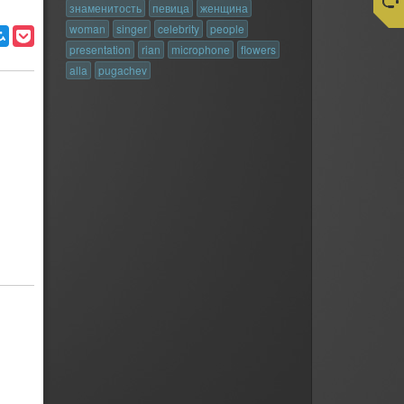
знаменитость
певица
женщина
woman
singer
celebrity
people
presentation
rian
microphone
flowers
alla
pugachev