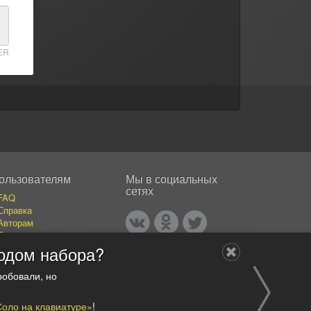
ER
ользователям
Мы в социальных
сетях
FAQ
Справка
Авторам
Покупателям
События
одом набора?
Публикации
Наши авторы
робовали, но
Каталог фотографий
Соло на клавиатуре»
!