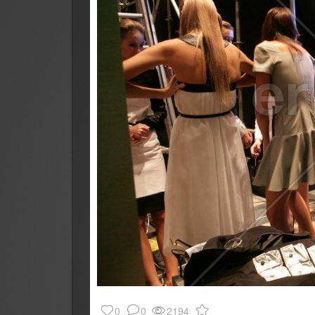
0
0
2194