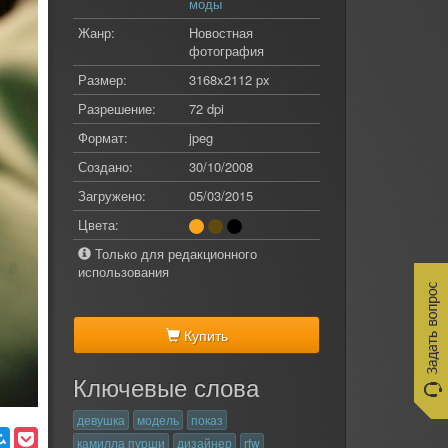
моды
Жанр:
Новостная
фотография
Размер:
3168x2112 px
Разрешение:
72 dpi
Формат:
jpeg
Создано:
30/10/2008
Загружено:
05/03/2015
Цвета:
Только для редакционного
использования
Купить
Ключевые слова
девушка
модель
показ
камилла пурши
дизайнер
rfw