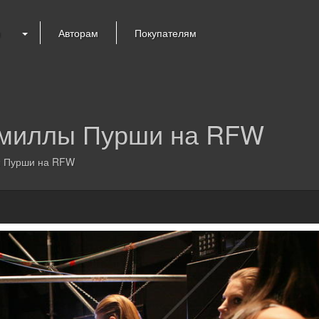
я
Авторам
Покупателям
амиллы Пурши на RFW
ы Пурши на RFW