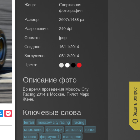
Жанр:
Спортивная
фотография
Размер:
2607x1488 px
Разрешение:
240 dpi
Формат:
jpeg
Создано:
16/11/2014
Загружено:
05/12/2014
Цвета:
Описание фото
Во время проведения Moscow City
Racing 2014 в Москве. Пилот Марк
Жене.
Ключевые слова
ferrari
moscow city racing
racing
марк жене
феррари
автошоу
гонки
москва
формула 1
marc gene