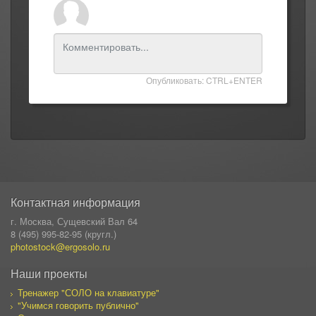
Опубликовать: CTRL+ENTER
Контактная информация
г. Москва, Сущевский Вал 64
8 (495) 995-82-95 (кругл.)
photostock@ergosolo.ru
Наши проекты
Тренажер "СОЛО на клавиатуре"
"Учимся говорить публично"