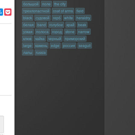
большой
поле
the city
трехлопастной
coat of arms
field
black
судовой
герб
white
heraldry
белая
band
голубое
край
beak
узкая
полоса
город
stone
narrow
клюв
чайка
черный
приморский
large
камень
edge
россия
seagull
лапы
russia