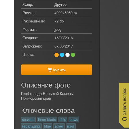
Жанр:
Другое
Размер:
4000x5059 px
Разрешение:
72 dpi
Формат:
jpeg
Создано:
15/03/2016
Загружено:
07/06/2017
Цвета:
Купить
Описание фото
Герб города Большой Камень.
Приморский край
Ключевые слова
seaside
three-blade
ship
paws
геральдика
blue
screw
винт