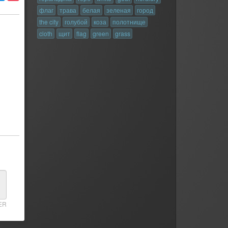
флаг
трава
белая
зеленая
город
the city
голубой
коза
полотнище
cloth
щит
flag
green
grass
ER