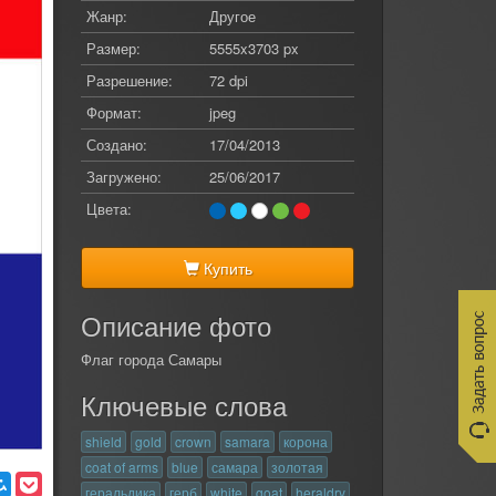
Жанр:
Другое
Размер:
5555x3703 px
Разрешение:
72 dpi
Формат:
jpeg
Создано:
17/04/2013
Загружено:
25/06/2017
Цвета:
Купить
Описание фото
Флаг города Самары
Ключевые слова
shield
gold
crown
samara
корона
coat of arms
blue
самара
золотая
геральдика
герб
white
goat
heraldry