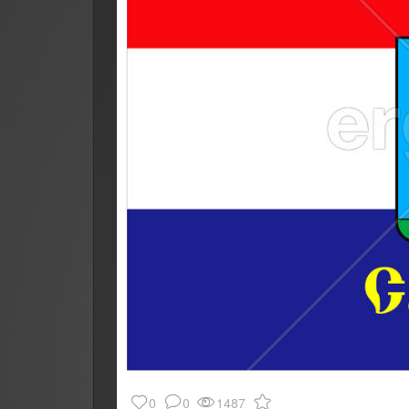
0
0
1487