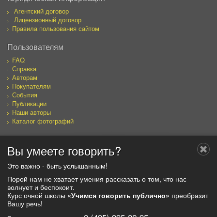
Агентский договор
Лицензионный договор
Правила пользования сайтом
Пользователям
FAQ
Справка
Авторам
Покупателям
События
Публикации
Наши авторы
Каталог фотографий
Вы умеете говорить?
Мы в социальных сетях
Это важно - быть услышанным!
Порой нам не хватает умения рассказать о том, что нас
волнует и беспокоит.
Курс очной школы
«Учимся говорить публично»
преобразит
© 2019, ООО "ЭргоСОЛО"
Вашу речь!