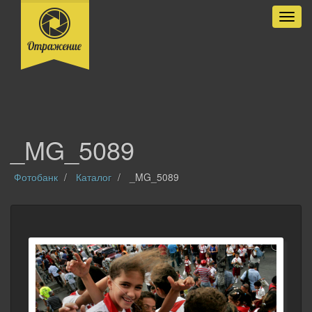
Разве
_MG_5089
Фотобанк
Каталог
_MG_5089