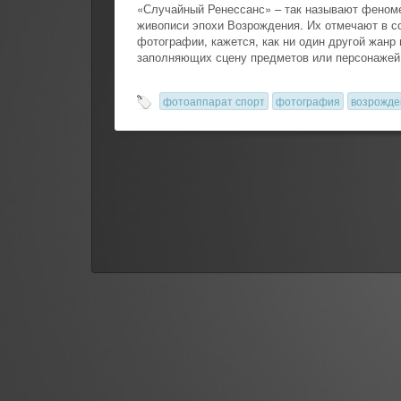
«Случайный Ренессанс» – так называют феном
живописи эпохи Возрождения. Их отмечают в с
фотографии, кажется, как ни один другой жанр
заполняющих сцену предметов или персонажей,
фотоаппарат спорт
фотография
возрожде