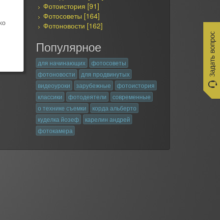
Фотоистория [91]
Фотосоветы [164]
ко
Фотоновости [162]
Популярное
для начинающих
фотосоветы
фотоновости
для продвинутых
видеоуроки
зарубежные
фотоистория
классики
фотодеятели
современные
о технике съемки
корда альберто
куделка йозеф
карелин андрей
фотокамера