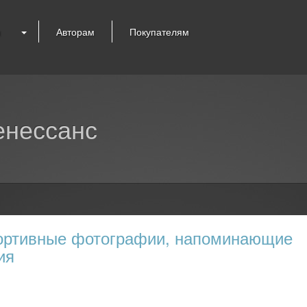
я
Авторам
Покупателям
енессанс
портивные фотографии, напоминающие
ия