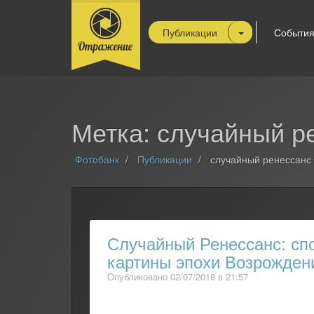
Публикации
Событи
Метка: случайный р
Фотобанк
Публикации
случайный ренессанс
Случайный Ренессанс: с
картины эпохи Возрожден
Опубликовано 02/07/2018 в 21:57