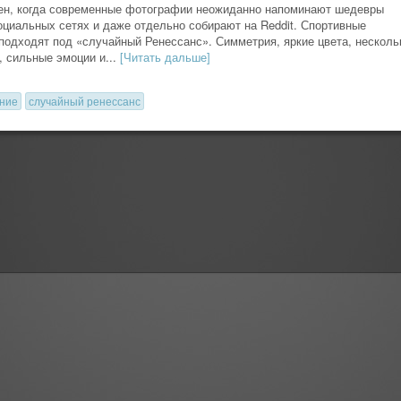
ен, когда современные фотографии неожиданно напоминают шедевры
оциальных сетях и даже отдельно собирают на Reddit. Спортивные
 подходят под «случайный Ренессанс». Симметрия, яркие цвета, несколь
 сильные эмоции и...
[Читать дальше]
ние
случайный ренессанс