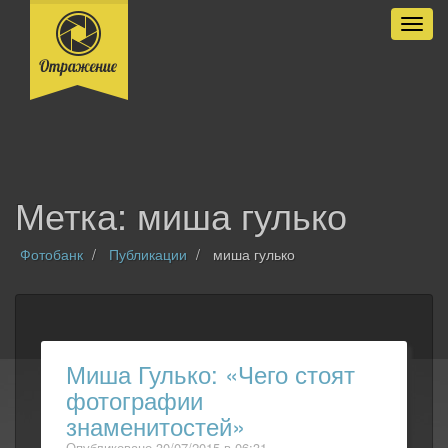
Разве
Метка: миша гулько
Фотобанк
Публикации
миша гулько
Миша Гулько: «Чего стоят
фотографии
знаменитостей»
Опубликовано 30/07/2015 в 06:31