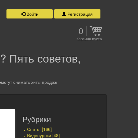
Войти
Регистрация
0
Корзина пуста
 Пять советов,
омогут снимать хиты продаж
Рубрики
Снято! [166]
Видеоуроки [48]