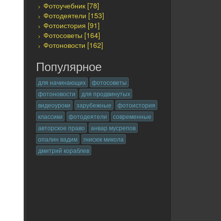
Фотоучебник [78]
Фотодеятели [153]
Фотоистория [91]
Фотосоветы [164]
Фотоновости [162]
Популярное
для начинающих
фотосоветы
фотоновости
для продвинутых
видеоуроки
зарубежные
фотоистория
классики
фотодеятели
современные
авторское право
анвар мусрепов
опалин вадим
гнисюк микола
дмитрий кораблев