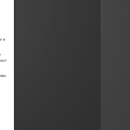
м и
е
екст
овы